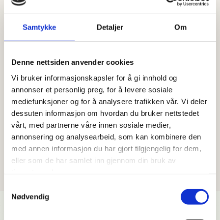
Planteliv
Abstrakt
Samtykke
Detaljer
Om
Denne nettsiden anvender cookies
Vi bruker informasjonskapsler for å gi innhold og
Hav
Organiske former
annonser et personlig preg, for å levere sosiale
mediefunksjoner og for å analysere trafikken vår. Vi deler
dessuten informasjon om hvordan du bruker nettstedet
vårt, med partnerne våre innen sosiale medier,
annonsering og analysearbeid, som kan kombinere den
Dyreliv
Humor
med annen informasjon du har gjort tilgjengelig for dem,
eller som de har samlet inn gjennom din bruk av
tjenestene deres.
Samtykkevalg
Nødvendig