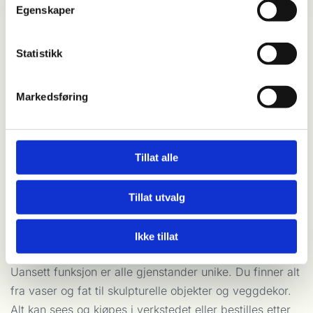
Egenskaper
Statistikk
Markedsføring
Tillat alle
Tillat utvalg
Kunst i alle former
Ikke tillat
Noen verk er laget for å brukes, andre for å vises frem.
Uansett funksjon er alle gjenstander unike. Du finner alt
fra vaser og fat til skulpturelle objekter og veggdekor.
Alt kan sees og kjøpes i verkstedet eller bestilles etter